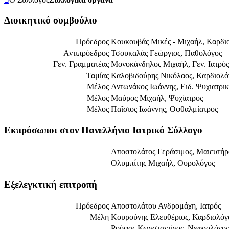
Διοικητικό συμβούλιο
Πρόεδρος
Κουκουβάς Μικές - Μιχαήλ, Καρδι
Αντιπρόεδρος
Τσουκαλάς Γεώργιος, Παθολόγος
Γεν. Γραμματέας
Μονοκάνδηλος Μιχαήλ, Γεν. Ιατρός
Ταμίας
Καλοβιδούρης Νικόλαος, Καρδιολό
Μέλος
Αντωνάκος Ιωάννης, Ειδ. Ψυχιατρικ
Μέλος
Μαύρος Μιχαήλ, Ψυχίατρος
Μέλος
Παΐσιος Ιωάννης, Οφθαλμίατρος
Εκπρόσωποι στον Πανελλήνιο Ιατρικό Σύλλογο
Αποστολάτος Γεράσιμος, Μαιευτήρα
Ολυμπίτης Μιχαήλ, Ουρολόγος
Εξελεγκτική επιτροπή
Πρόεδρος
Αποστολάτου Ανδρομάχη, Ιατρός
Μέλη
Κουρούνης Ελευθέριος, Καρδιολόγ
Ρούφας Κωνσταντίνος, Νεφρολόγος