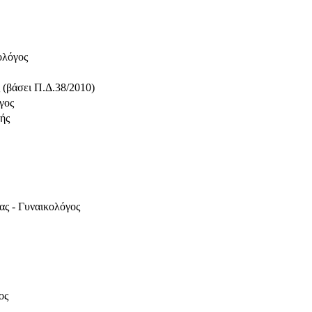
ολόγος
 (βάσει Π.Δ.38/2010)
γος
ής
ς - Γυναικολόγος
ος