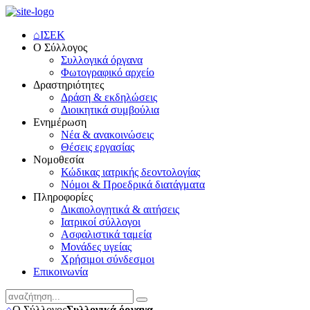
⌂
ΙΣΕΚ
Ο Σύλλογος
Συλλογικά όργανα
Φωτογραφικό αρχείο
Δραστηριότητες
Δράση & εκδηλώσεις
Διοικητικά συμβούλια
Ενημέρωση
Νέα & ανακοινώσεις
Θέσεις εργασίας
Νομοθεσία
Κώδικας ιατρικής δεοντολογίας
Νόμοι & Προεδρικά διατάγματα
Πληροφορίες
Δικαιολογητικά & αιτήσεις
Ιατρικοί σύλλογοι
Ασφαλιστικά ταμεία
Μονάδες υγείας
Χρήσιμοι σύνδεσμοι
Επικοινωνία
⌂
Ο Σύλλογος
Συλλογικά όργανα