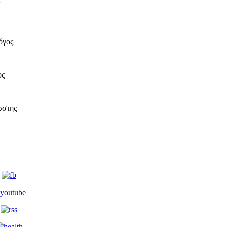
όγος
ος
ώστης