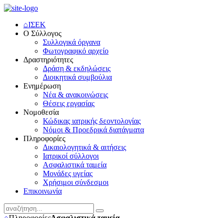
⌂
ΙΣΕΚ
Ο Σύλλογος
Συλλογικά όργανα
Φωτογραφικό αρχείο
Δραστηριότητες
Δράση & εκδηλώσεις
Διοικητικά συμβούλια
Ενημέρωση
Νέα & ανακοινώσεις
Θέσεις εργασίας
Νομοθεσία
Κώδικας ιατρικής δεοντολογίας
Νόμοι & Προεδρικά διατάγματα
Πληροφορίες
Δικαιολογητικά & αιτήσεις
Ιατρικοί σύλλογοι
Ασφαλιστικά ταμεία
Μονάδες υγείας
Χρήσιμοι σύνδεσμοι
Επικοινωνία
⌂
Πληροφορίες
Ασφαλιστικά ταμεία