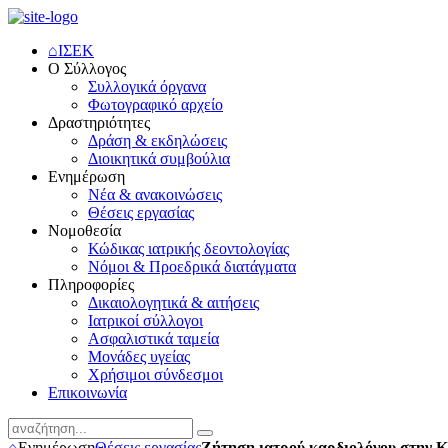
⌂
ΙΣΕΚ
Ο Σύλλογος
Συλλογικά όργανα
Φωτογραφικό αρχείο
Δραστηριότητες
Δράση & εκδηλώσεις
Διοικητικά συμβούλια
Ενημέρωση
Νέα & ανακοινώσεις
Θέσεις εργασίας
Νομοθεσία
Κώδικας ιατρικής δεοντολογίας
Νόμοι & Προεδρικά διατάγματα
Πληροφορίες
Δικαιολογητικά & αιτήσεις
Ιατρικοί σύλλογοι
Ασφαλιστικά ταμεία
Μονάδες υγείας
Χρήσιμοι σύνδεσμοι
Επικοινωνία
⌂
Ενημέρωση
Θέσεις εργασίας
Ζήτηση ιατρού καρδιολόγου στην 