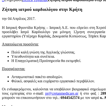
Ζήτηση ιατρού καρδιολόγου στην Κρήτη
την
04 Απρίλιος 2017
.
Η Ιατρική Φροντίδα Κρήτης – Ιατρική Α.Ε. που εδρεύει στη Χερσ
προσλάβει Ιατρό Καρδιολόγο για μόνιμη 12μηνη συνεργασία
εργαστηρίου (Υπέρηχο Καρδιάς, Δοκιμασία Κοπώσεως, Triplex Καρδι
Απαιτούμενα προσόντα:
Πολύ καλή γνώση της Αγγλικής γλώσσας.
Υπευθυνότητα και συνέπεια.
Η Επαγγελματική Προϋπηρεσία θα εκτιμηθεί.
Προσφέρονται:
Ανταγωνιστικό πακέτο αποδοχών.
Φιλικό, ασφαλές και ευχάριστο εργασιακό περιβάλλον.
Οι ενδιαφερόμενοι, καλούνται να υποβάλουν βιογραφικό σημείωμα
τους εμπειρίας στο e-mail:
pr@cretanmedicare.gr
ή στο φαξ :
28
μπορούν να επικοινωνήσουν στο τηλ.:
6944542574
με τον ιατρό
κ. 