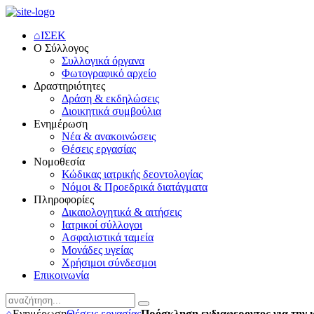
⌂
ΙΣΕΚ
Ο Σύλλογος
Συλλογικά όργανα
Φωτογραφικό αρχείο
Δραστηριότητες
Δράση & εκδηλώσεις
Διοικητικά συμβούλια
Ενημέρωση
Νέα & ανακοινώσεις
Θέσεις εργασίας
Νομοθεσία
Κώδικας ιατρικής δεοντολογίας
Νόμοι & Προεδρικά διατάγματα
Πληροφορίες
Δικαιολογητικά & αιτήσεις
Ιατρικοί σύλλογοι
Ασφαλιστικά ταμεία
Μονάδες υγείας
Χρήσιμοι σύνδεσμοι
Επικοινωνία
⌂
Ενημέρωση
Θέσεις εργασίας
Πρόσκληση ενδιαφεροντος για την