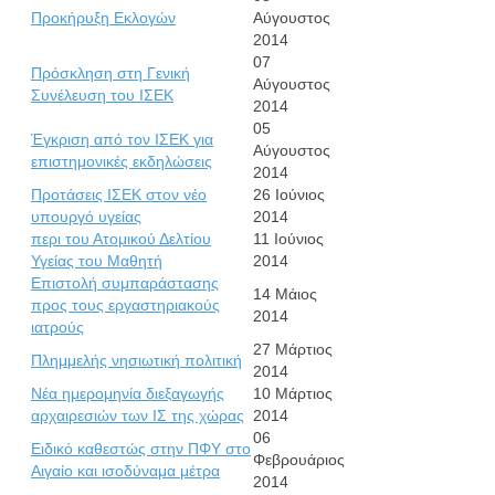
Προκήρυξη Εκλογών
Αύγουστος
2014
07
Πρόσκληση στη Γενική
Αύγουστος
Συνέλευση του ΙΣΕΚ
2014
05
Έγκριση από τον ΙΣΕΚ για
Αύγουστος
επιστημονικές εκδηλώσεις
2014
Προτάσεις ΙΣΕΚ στον νέο
26 Ιούνιος
υπουργό υγείας
2014
περι του Ατομικού Δελτίου
11 Ιούνιος
Υγείας του Μαθητή
2014
Επιστολή συμπαράστασης
14 Μάιος
προς τους εργαστηριακούς
2014
ιατρούς
27 Μάρτιος
Πλημμελής νησιωτική πολιτική
2014
Νέα ημερομηνία διεξαγωγής
10 Μάρτιος
αρχαιρεσιών των ΙΣ της χώρας
2014
06
Ειδικό καθεστώς στην ΠΦΥ στο
Φεβρουάριος
Αιγαίο και ισοδύναμα μέτρα
2014