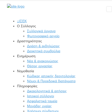
⌂
ΙΣΕΚ
Ο Σύλλογος
Συλλογικά όργανα
Φωτογραφικό αρχείο
Δραστηριότητες
Δράση & εκδηλώσεις
Διοικητικά συμβούλια
Ενημέρωση
Νέα & ανακοινώσεις
Θέσεις εργασίας
Νομοθεσία
Κώδικας ιατρικής δεοντολογίας
Νόμοι & Προεδρικά διατάγματα
Πληροφορίες
Δικαιολογητικά & αιτήσεις
Ιατρικοί σύλλογοι
Ασφαλιστικά ταμεία
Μονάδες υγείας
Χρήσιμοι σύνδεσμοι