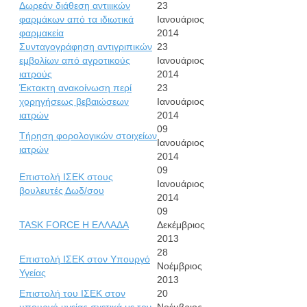
Δωρεάν διάθεση αντιιικών
23
φαρμάκων από τα ιδιωτικά
Ιανουάριος
φαρμακεία
2014
Συνταγογράφηση αντιγριπικών
23
εμβολίων από αγροτικούς
Ιανουάριος
ιατρούς
2014
Έκτακτη ανακοίνωση περί
23
χορηγήσεως βεβαιώσεων
Ιανουάριος
ιατρών
2014
09
Τήρηση φορολογικών στοιχείων
Ιανουάριος
ιατρών
2014
09
Επιστολή ΙΣΕΚ στους
Ιανουάριος
βουλευτές Δωδ/σου
2014
09
TASK FORCE Η ΕΛΛΑΔΑ
Δεκέμβριος
2013
28
Επιστολή ΙΣΕΚ στον Υπουργό
Νοέμβριος
Υγείας
2013
Επιστολή του ΙΣΕΚ στον
20