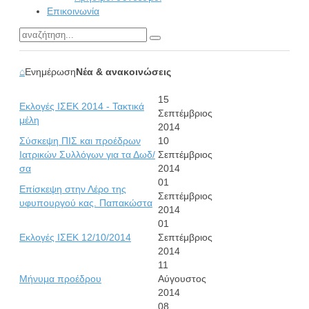
Επικοινωνία
⌂
Ενημέρωση
Νέα & ανακοινώσεις
15
Εκλογές ΙΣΕΚ 2014 - Τακτικά
Σεπτέμβριος
μέλη
2014
Σύσκεψη ΠΙΣ και προέδρων
10
Ιατρικών Συλλόγων για τα Δωδ/
Σεπτέμβριος
σα
2014
01
Επίσκεψη στην Λέρο της
Σεπτέμβριος
υφυπουργού κας. Παπακώστα
2014
01
Εκλογές ΙΣΕΚ 12/10/2014
Σεπτέμβριος
2014
11
Μήνυμα προέδρου
Αύγουστος
2014
08