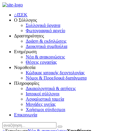
⌂
ΙΣΕΚ
Ο Σύλλογος
Συλλογικά όργανα
Φωτογραφικό αρχείο
Δραστηριότητες
Δράση & εκδηλώσεις
Διοικητικά συμβούλια
Ενημέρωση
Νέα & ανακοινώσεις
Θέσεις εργασίας
Νομοθεσία
Κώδικας ιατρικής δεοντολογίας
Νόμοι & Προεδρικά διατάγματα
Πληροφορίες
Δικαιολογητικά & αιτήσεις
Ιατρικοί σύλλογοι
Ασφαλιστικά ταμεία
Μονάδες υγείας
Χρήσιμοι σύνδεσμοι
Επικοινωνία
⌂
Ενημέρωση
Νέα & ανακοινώσεις
Υπενθύμιση