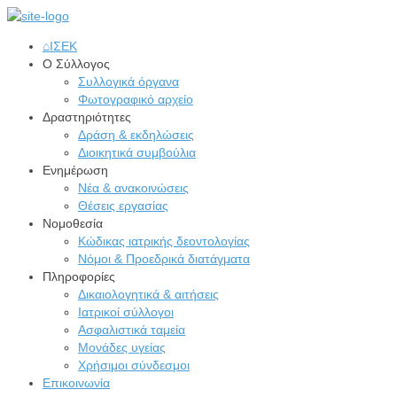
⌂
ΙΣΕΚ
Ο Σύλλογος
Συλλογικά όργανα
Φωτογραφικό αρχείο
Δραστηριότητες
Δράση & εκδηλώσεις
Διοικητικά συμβούλια
Ενημέρωση
Νέα & ανακοινώσεις
Θέσεις εργασίας
Νομοθεσία
Κώδικας ιατρικής δεοντολογίας
Νόμοι & Προεδρικά διατάγματα
Πληροφορίες
Δικαιολογητικά & αιτήσεις
Ιατρικοί σύλλογοι
Ασφαλιστικά ταμεία
Μονάδες υγείας
Χρήσιμοι σύνδεσμοι
Επικοινωνία