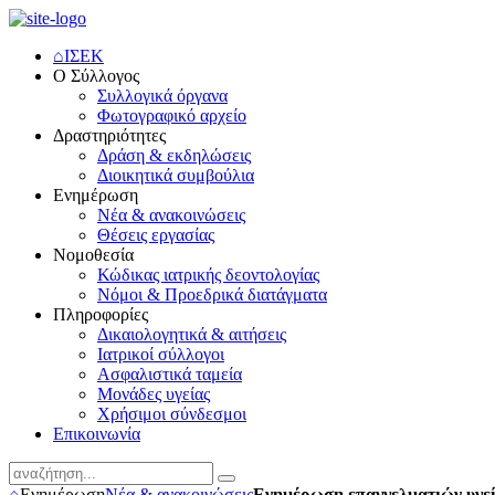
⌂
ΙΣΕΚ
Ο Σύλλογος
Συλλογικά όργανα
Φωτογραφικό αρχείο
Δραστηριότητες
Δράση & εκδηλώσεις
Διοικητικά συμβούλια
Ενημέρωση
Νέα & ανακοινώσεις
Θέσεις εργασίας
Νομοθεσία
Κώδικας ιατρικής δεοντολογίας
Νόμοι & Προεδρικά διατάγματα
Πληροφορίες
Δικαιολογητικά & αιτήσεις
Ιατρικοί σύλλογοι
Ασφαλιστικά ταμεία
Μονάδες υγείας
Χρήσιμοι σύνδεσμοι
Επικοινωνία
⌂
Ενημέρωση
Νέα & ανακοινώσεις
Ενημέρωση επαγγελματιών υγεί