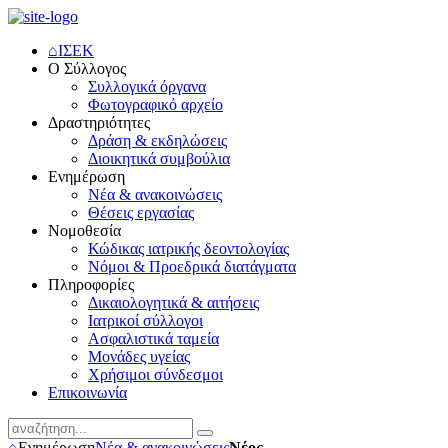
⌂
ΙΣΕΚ
Ο Σύλλογος
Συλλογικά όργανα
Φωτογραφικό αρχείο
Δραστηριότητες
Δράση & εκδηλώσεις
Διοικητικά συμβούλια
Ενημέρωση
Νέα & ανακοινώσεις
Θέσεις εργασίας
Νομοθεσία
Κώδικας ιατρικής δεοντολογίας
Νόμοι & Προεδρικά διατάγματα
Πληροφορίες
Δικαιολογητικά & αιτήσεις
Ιατρικοί σύλλογοι
Ασφαλιστικά ταμεία
Μονάδες υγείας
Χρήσιμοι σύνδεσμοι
Επικοινωνία
⌂
Ενημέρωση
Νέα & ανακοινώσεις
Νέος